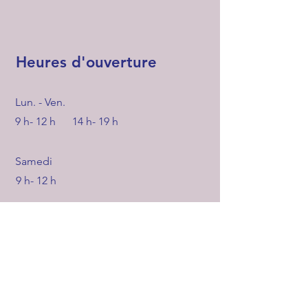
Heures d'ouverture
Lun. - Ven.
9 h- 12 h 14 h- 19 h
Samedi
9 h- 12 h
Dimanche
Fermé